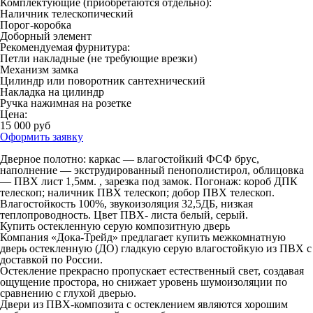
Комплектующие (приобретаются отдельно):
Наличник телескопический
Порог-коробка
Доборный элемент
Рекомендуемая фурнитура:
Петли накладные (не требующие врезки)
Механизм замка
Цилиндр или поворотник сантехнический
Накладка на цилиндр
Ручка нажимная на розетке
Цена:
15 000 руб
Оформить заявку
Дверное полотно: каркас — влагостойкий ФСФ брус,
наполнение — экструдированный пенополистирол, облицовка
— ПВХ лист 1,5мм. , зарезка под замок. Погонаж: короб ДПК
телескоп; наличник ПВХ телескоп; добор ПВХ телескоп.
Влагостойкость 100%, звукоизоляция 32,5ДБ, низкая
теплопроводность. Цвет ПВХ- листа белый, серый.
Купить остекленную серую композитную дверь
Компания «Дока-Трейд» предлагает купить межкомнатную
дверь остекленную (ДО) гладкую серую влагостойкую из ПВХ с
доставкой по России.
Остекление прекрасно пропускает естественный свет, создавая
ощущение простора, но снижает уровень шумоизоляции по
сравнению с глухой дверью.
Двери из ПВХ-композита с остеклением являются хорошим